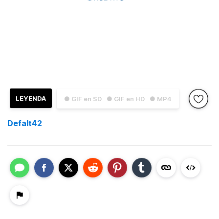
LEYENDA
● GIF en SD
● GIF en HD
● MP4
Defalt42