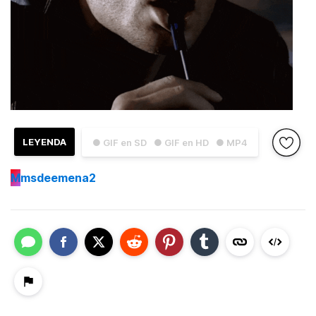
LEYENDA
● GIF en SD
● GIF en HD
● MP4
M
msdeemena2