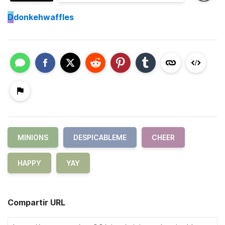
D
donkehwaffles
MINIONS
DESPICABLEME
CHEER
HAPPY
YAY
Compartir URL