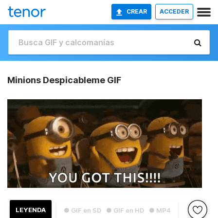
CREAR
ACCEDER
Minions Despicableme GIF
LEYENDA
● GIF en SD
● GIF en HD
● MP4