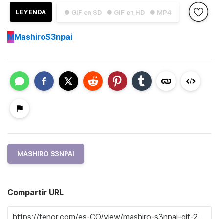
LEYENDA
● GIF en SD
● GIF en HD
● MP4
M
MashiroS3npai
MASHIRO S3NPAI
Compartir URL