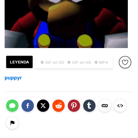
LEYENDA
● GIF en SD
● GIF en HD
● MP4
puppyr