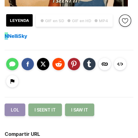
LEYENDA
● GIF en SD
● GIF en HD
● MP4
N
NelliSky
LOL
I SEENT IT
I SAW IT
Compartir URL