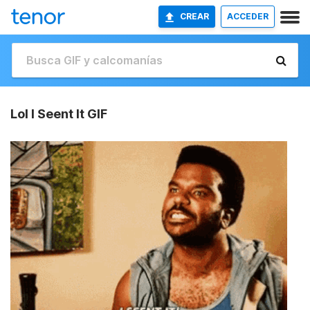
CREAR
ACCEDER
Lol I Seent It GIF