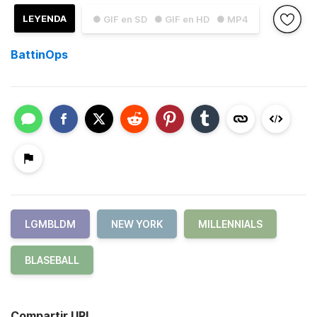
LEYENDA
● GIF en SD
● GIF en HD
● MP4
BattinOps
LGMBLDM
NEW YORK
MILLENNIALS
BLASEBALL
Compartir URL