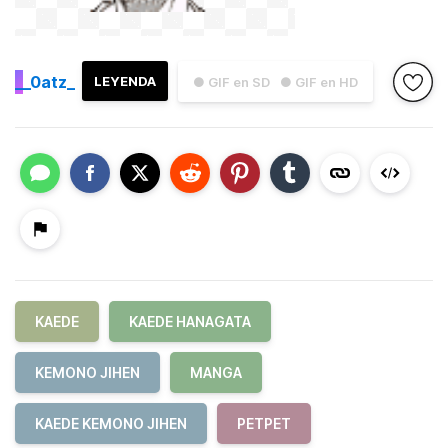
_
_0atz_
LEYENDA
● GIF en SD
● GIF en HD
KAEDE
KAEDE HANAGATA
KEMONO JIHEN
MANGA
KAEDE KEMONO JIHEN
PETPET