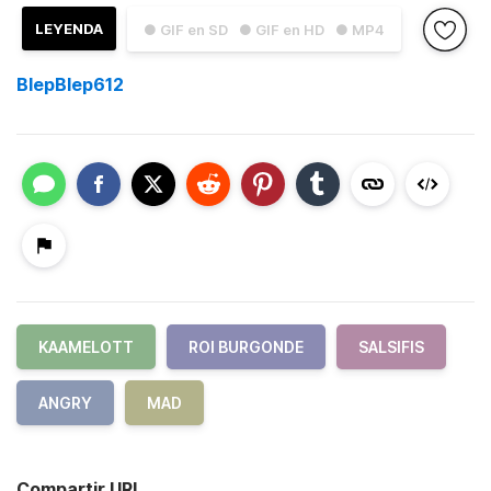
LEYENDA
● GIF en SD
● GIF en HD
● MP4
BlepBlep612
KAAMELOTT
ROI BURGONDE
SALSIFIS
ANGRY
MAD
Compartir URL