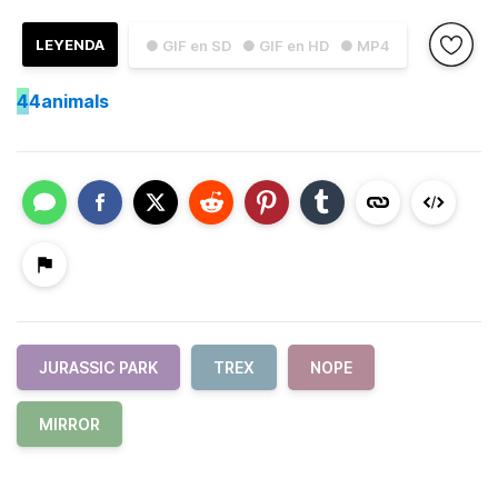
LEYENDA
● GIF en SD
● GIF en HD
● MP4
4
4animals
JURASSIC PARK
TREX
NOPE
MIRROR