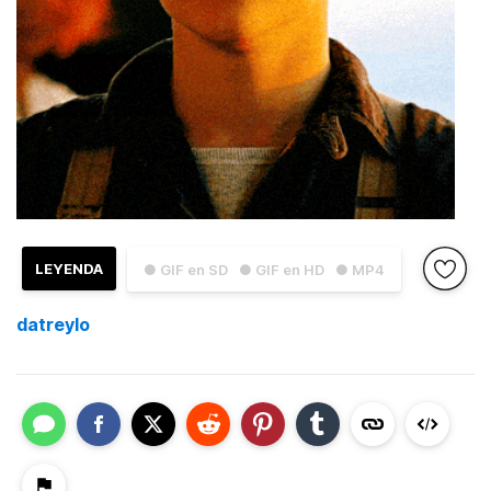
LEYENDA
● GIF en SD
● GIF en HD
● MP4
datreylo