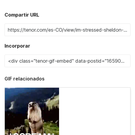
Compartir URL
Incorporar
GIF relacionados