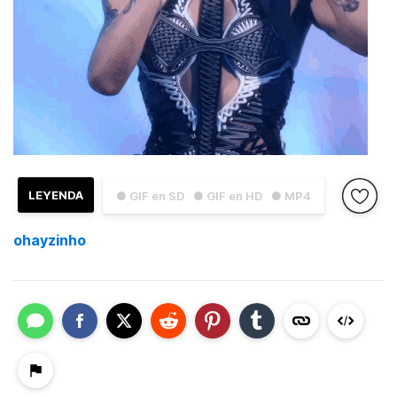
LEYENDA
● GIF en SD
● GIF en HD
● MP4
ohayzinho