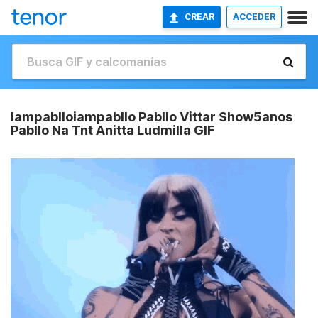
CREAR
ACCEDER
Iampablloiampabllo Pabllo Vittar Show5anos
Pabllo Na Tnt Anitta Ludmilla GIF