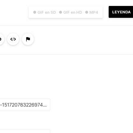
LEYENDA
● GIF en SD
● GIF en HD
● MP4