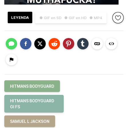
LEYENDA
● GIF en SD
● GIF en HD
● MP4
HITMANS BODYGUARD
HITMANS BODYGUARD
GI FS
SAMUEL L JACKSON