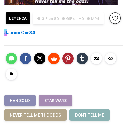
LEYENDA
● GIF en SD
● GIF en HD
● MP4
J
JuniorCor84
HAN SOLO
STAR WARS
NEVER TELL ME THE ODDS
DONT TELL ME