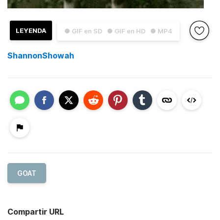
LEYENDA
● GIF en SD
● GIF en HD
● MP4
ShannonShowah
GOAT
Compartir URL