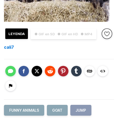
LEYENDA
● GIF en SD
● GIF en HD
● MP4
cali7
FUNNY ANIMALS
GOAT
JUMP