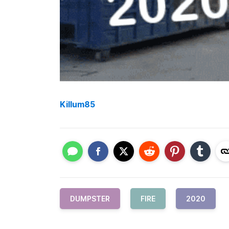
Killum85
DUMPSTER
FIRE
2020