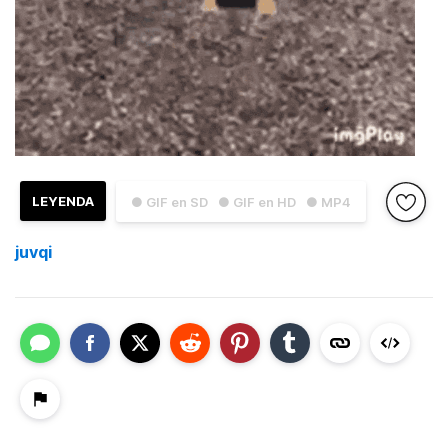
LEYENDA
● GIF en SD
● GIF en HD
● MP4
juvqi