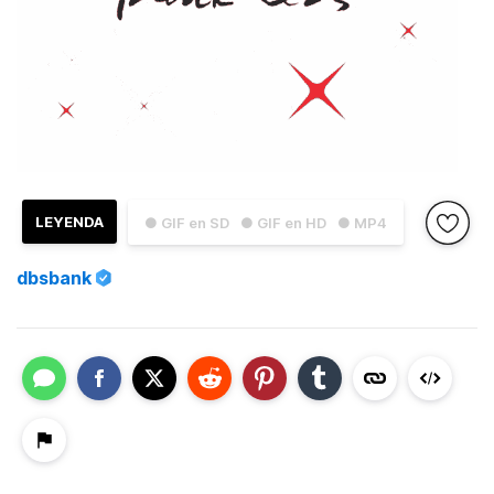
LEYENDA
● GIF en SD
● GIF en HD
● MP4
dbsbank