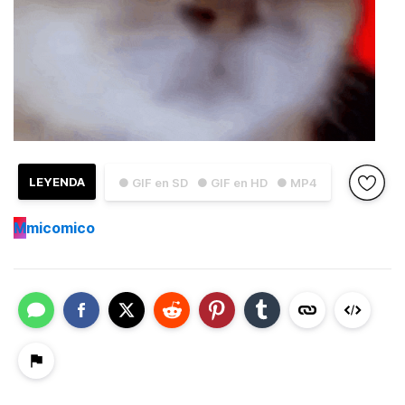
LEYENDA
● GIF en SD
● GIF en HD
● MP4
M
micomico