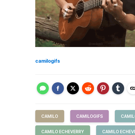
camilogifs
CAMILO
CAMILOGIFS
CAMIL
CAMILO ECHEVERRY
CAMILO ECHEV