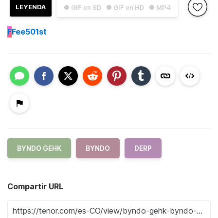
LEYENDA
● GIF en SD
● GIF en HD
● MP4
F
Fee501st
BYNDO GEHK
BYNDO
DERP
Compartir URL