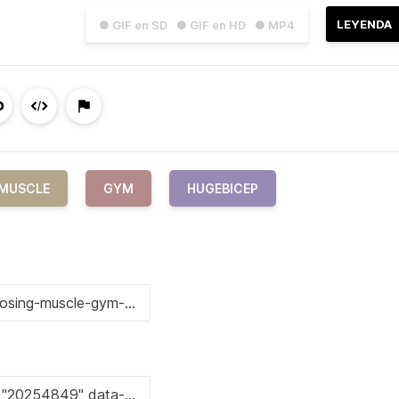
LEYENDA
● GIF en SD
● GIF en HD
● MP4
MUSCLE
GYM
HUGEBICEP