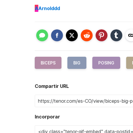
A
Arnolddd
BICEPS
BIG
POSING
Compartir URL
Incorporar