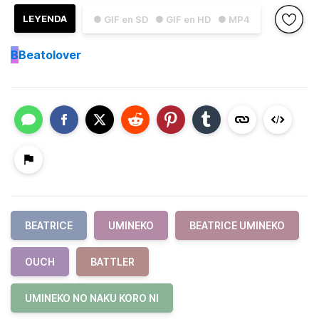
LEYENDA
● GIF en SD
● GIF en HD
● MP4
B
Beatolover
BEATRICE
UMINEKO
BEATRICE UMINEKO
OUCH
BATTLER
UMINEKO NO NAKU KORO NI