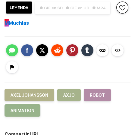
LEYENDA
● GIF en SD
● GIF en HD
● MP4
M
Muchlas
AXEL JOHANSSON
AXJO
ROBOT
ANIMATION
Compartir URL