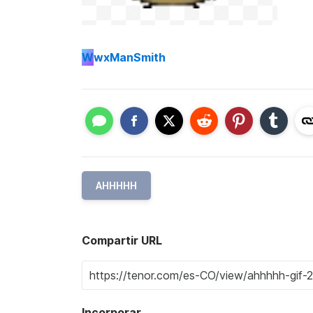
W
wxManSmith
AHHHHH
Compartir URL
Incorporar