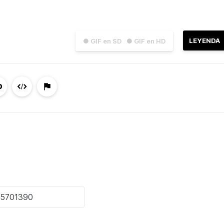
LEYENDA
● GIF en SD
● GIF en HD