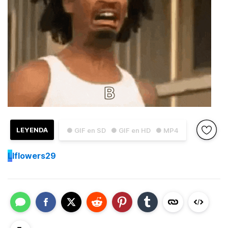
LEYENDA
● GIF en SD
● GIF en HD
● MP4
L
lflowers29