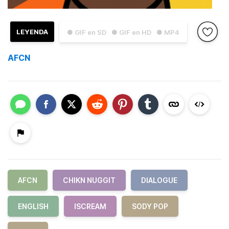
LEYENDA
● GIF en SD
● GIF en HD
● MP4
AFCN
AFCN
CHIKN NUGGIT
DIALOGUE
ENGLISH
ISCREAM
SODY POP