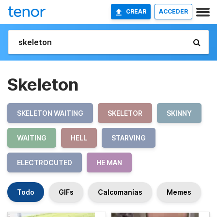
CREAR
ACCEDER
Skeleton
SKELETON WAITING
SKELETOR
SKINNY
WAITING
HELL
STARVING
ELECTROCUTED
HE MAN
Todo
GIFs
Calcomanías
Memes