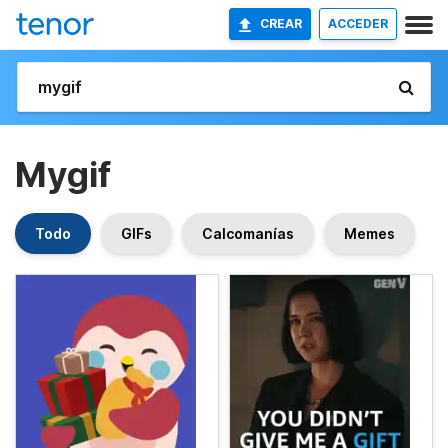
CREAR
ACCEDER
Mygif
Todo
GIFs
Calcomanías
Memes