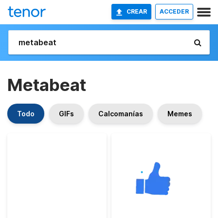
CREAR
ACCEDER
Metabeat
Todo
GIFs
Calcomanías
Memes