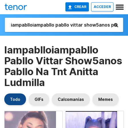
CREAR
ACCEDER
Iampablloiampabllo
Pabllo Vittar Show5anos
Pabllo Na Tnt Anitta
Ludmilla
Todo
GIFs
Calcomanías
Memes