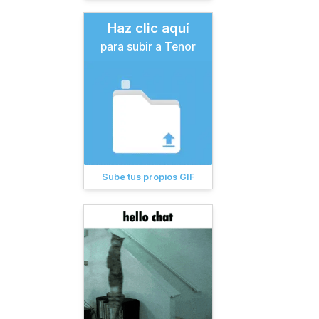
Haz clic aquí
para subir a Tenor
Sube tus propios GIF