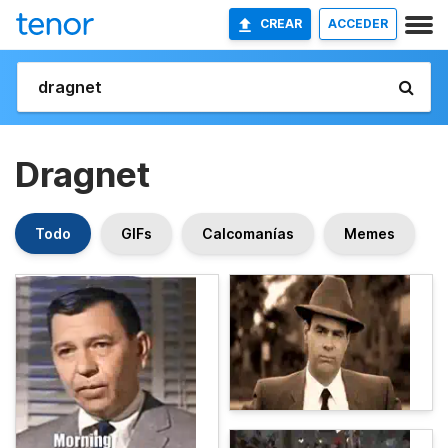
CREAR
ACCEDER
Dragnet
Todo
GIFs
Calcomanías
Memes