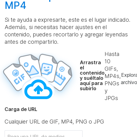
MP4
Si te ayuda a expresarte, este es el lugar indicado.
Además, si necesitas hacer ajustes en el
contenido, puedes recortarlo y agregar leyendas
antes de compartirlo.
Hasta
10
Arrastra
el
GIFs,
contenido
Explor
MP4s,
y suéltalo
archiv
aquí para
PNGs
subirlo
y
JPGs
Carga de URL
Cualquier URL de GIF, MP4, PNG o JPG