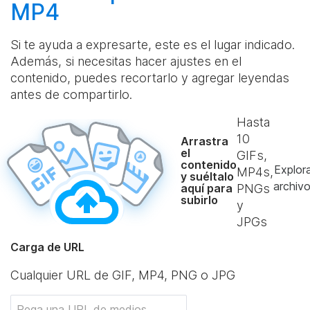
MP4
Si te ayuda a expresarte, este es el lugar indicado.
Además, si necesitas hacer ajustes en el
contenido, puedes recortarlo y agregar leyendas
antes de compartirlo.
Hasta
10
Arrastra
el
GIFs,
contenido
Explor
MP4s,
y suéltalo
archiv
aquí para
PNGs
subirlo
y
JPGs
Carga de URL
Cualquier URL de GIF, MP4, PNG o JPG