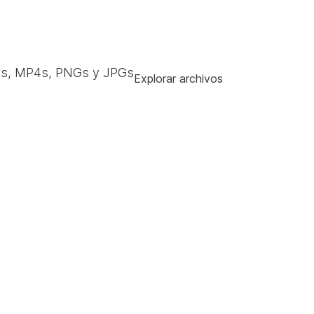
s, MP4s, PNGs y JPGs
Explorar archivos