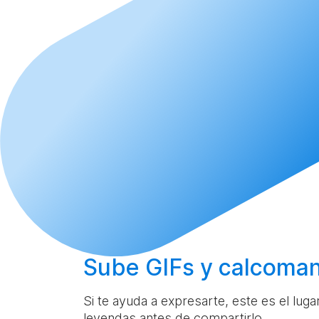
Sube
GIFs y calcoman
Si te ayuda a expresarte, este es el lug
leyendas antes de compartirlo.