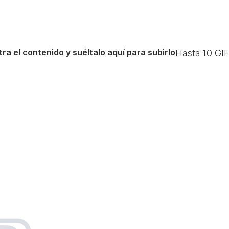
ra el contenido y suéltalo aquí para subirlo
Hasta
10
GIF