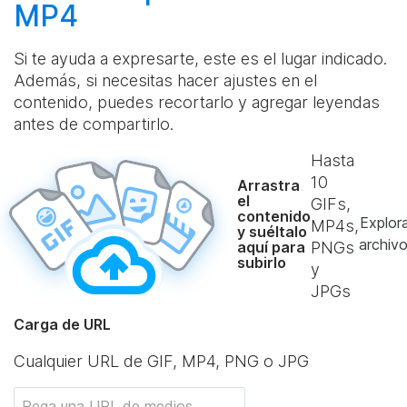
MP4
Si te ayuda a expresarte, este es el lugar indicado.
Además, si necesitas hacer ajustes en el
contenido, puedes recortarlo y agregar leyendas
antes de compartirlo.
Hasta
10
Arrastra
el
GIFs,
contenido
Explor
MP4s,
y suéltalo
archiv
aquí para
PNGs
subirlo
y
JPGs
Carga de URL
Cualquier URL de GIF, MP4, PNG o JPG