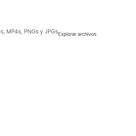
s, MP4s, PNGs y JPGs
Explorar archivos