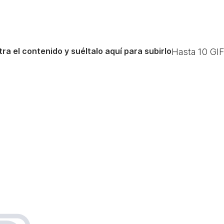
ra el contenido y suéltalo aquí para subirlo
Hasta
10
GIF