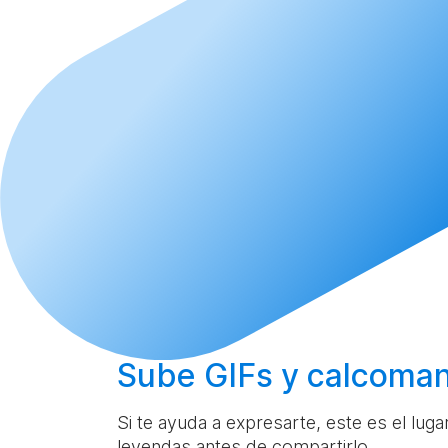
Sube
GIFs y calcoman
Si te ayuda a expresarte, este es el lug
leyendas antes de compartirlo.