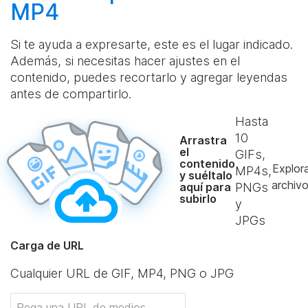
MP4
Si te ayuda a expresarte, este es el lugar indicado.
Además, si necesitas hacer ajustes en el
contenido, puedes recortarlo y agregar leyendas
antes de compartirlo.
Hasta
10
Arrastra
el
GIFs,
contenido
Explor
MP4s,
y suéltalo
archiv
aquí para
PNGs
subirlo
y
JPGs
Carga de URL
Cualquier URL de GIF, MP4, PNG o JPG