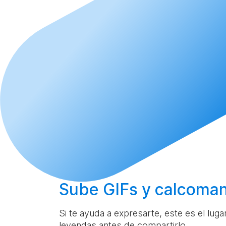
Sube
GIFs y calcoman
Si te ayuda a expresarte, este es el lug
leyendas antes de compartirlo.