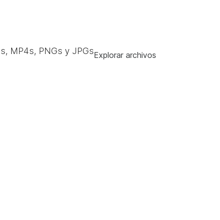
s, MP4s, PNGs y JPGs
Explorar archivos