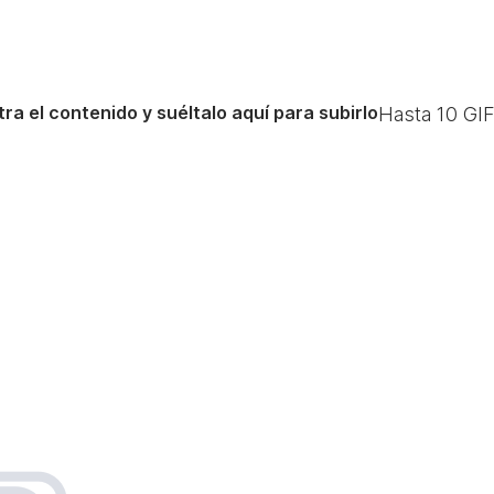
ra el contenido y suéltalo aquí para subirlo
Hasta
10
GIF