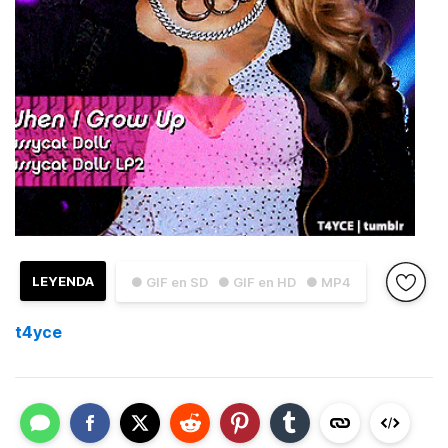
LEYENDA
● GIF en SD
● GIF en HD
● MP4
t4yce