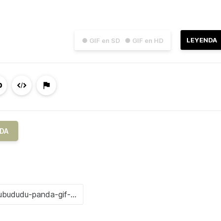
LEYENDA
● GIF en SD
● GIF en HD
DA