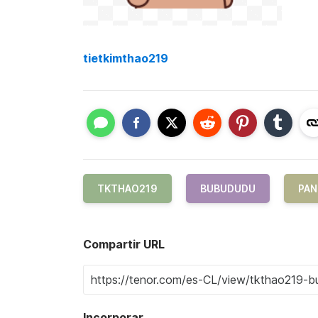
tietkimthao219
TKTHAO219
BUBUDUDU
PAN
Compartir URL
Incorporar