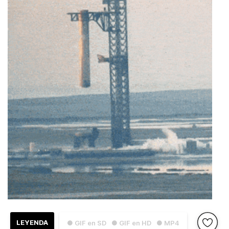
LEYENDA
● GIF en SD
● GIF en HD
● MP4