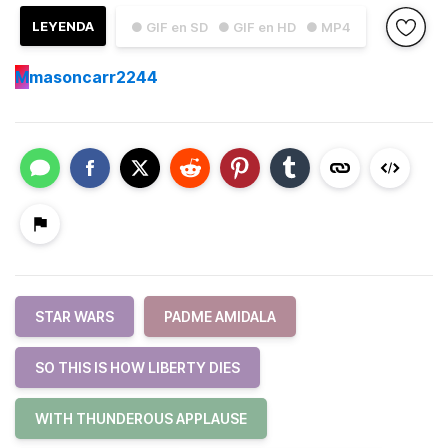
LEYENDA
● GIF en SD
● GIF en HD
● MP4
M
masoncarr2244
STAR WARS
PADME AMIDALA
SO THIS IS HOW LIBERTY DIES
WITH THUNDEROUS APPLAUSE