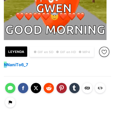
LEYENDA
● GIF en SD
● GIF en HD
● MP4
N
NaniTo6_7