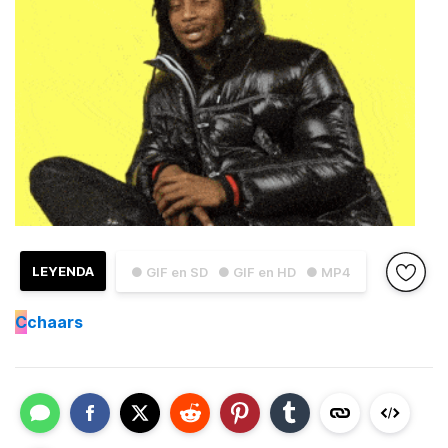
LEYENDA
● GIF en SD
● GIF en HD
● MP4
C
chaars