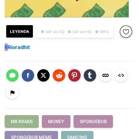
LEYENDA
● GIF en SD
● GIF en HD
● MP4
R
Rioradhit
MR KRABS
MONEY
SPONGEBOB
SPONGEBOB MEME
DANCING